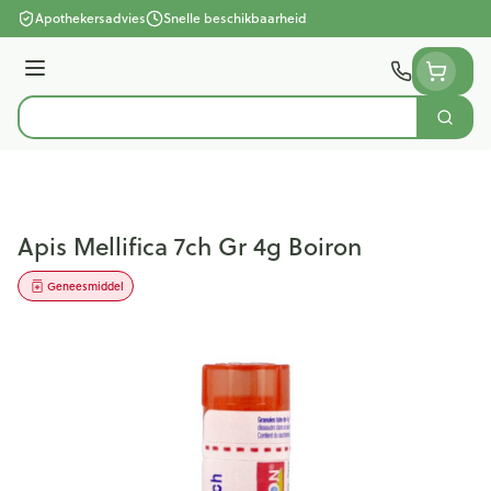
Ga naar de inhoud
Apothekersadvies
Snelle beschikbaarheid
Menu
Zoek
Product, merk, categorie...
Apis Mellifica 7ch Gr 4g Boiron
Geneesmiddel