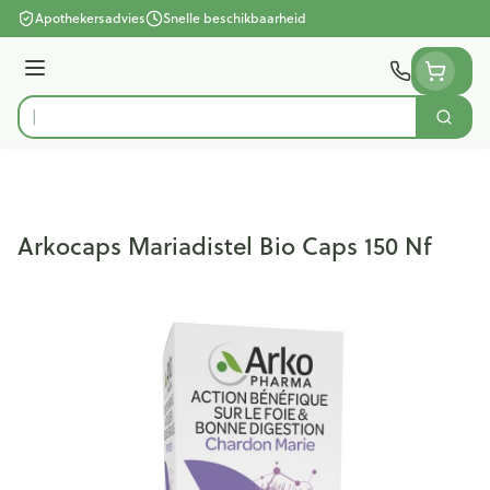
Ga naar de inhoud
Apothekersadvies
Snelle beschikbaarheid
Menu
Zoek
Product, merk, categorie...
Arkocaps Mariadistel Bio Caps 150 Nf