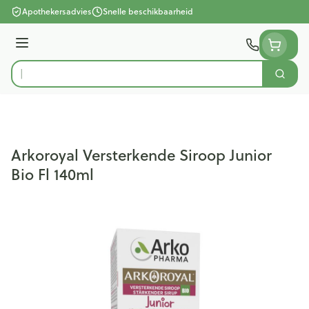
Ga naar de inhoud
Apothekersadvies
Snelle beschikbaarheid
Menu
Zoek
Product, merk, categorie...
Arkoroyal Versterkende Siroop Junior
Bio Fl 140ml