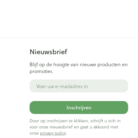
Bed
ng zon
Doorliggen - decubitis
ie
Urinewegen
Toon meer
id, spanning
Stoppen met roken
Nieuwsbrief
t en intieme
Gezichtsreiniging -
ontschminken
n Orthopedie
Instrumenten
Blijf op de hoogte van nieuwe producten en
sche
Anti tumor middelen
promoties
en
Reinigingsmelk, - crème, -
ie
olie en gel
E-mail adres
jn
Tonic - lotion
Anesthesie
zorging
Micellair water
Inschrijven
Specifiek voor de ogen
ie
Diverse geneesmiddelen
et
Door op inschrijven te klikken, schrijft u zich in
Toon meer
voor onze nieuwsbrief en gaat u akkoord met
onze
privacy policy
.