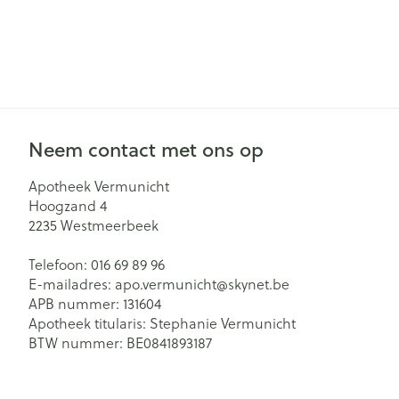
Zuurstof
Eelt
Eksteroog - lik
Ademhalingsst
Toon meer
Spieren en ge
Neem contact met ons op
Specifiek voo
Naalden en sp
Apotheek Vermunicht
Lichaamsverzo
Infecties
Hoogzand 4
Spuiten
Deodorant
2235
Westmeerbeek
Oplossing voor 
Gezichtsverzor
Telefoon:
016 69 89 96
Luizen
Naalden
E-mailadres:
apo.vermunicht@
skynet.be
APB nummer:
131604
Naalden voor i
Apotheek titularis:
Stephanie Vermunicht
pennaalden
Diagnostica
BTW nummer:
BE0841893187
Toon meer
Haar