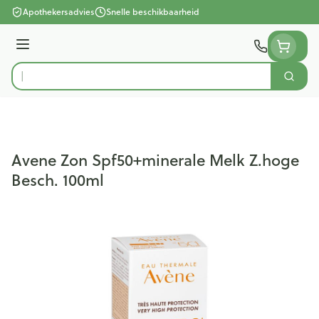
Ga naar de inhoud
Apothekersadvies
Snelle beschikbaarheid
Menu
Zoek
Product, merk, categorie...
Avene Zon Spf50+minerale Melk Z.hoge
Besch. 100ml