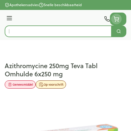
Ga naar de inhoud
Apothekersadvies
Snelle beschikbaarheid
Menu
Zoek
Product, merk, categorie...
Azithromycine 250mg Teva Tabl
Omhulde 6x250 mg
Geneesmiddel
Op voorschrift