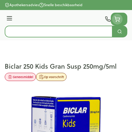
Ga naar de inhoud
Apothekersadvies
Snelle beschikbaarheid
Menu
Zoek
Product, merk, categorie...
Biclar 250 Kids Gran Susp 250mg/5ml
Geneesmiddel
Op voorschrift