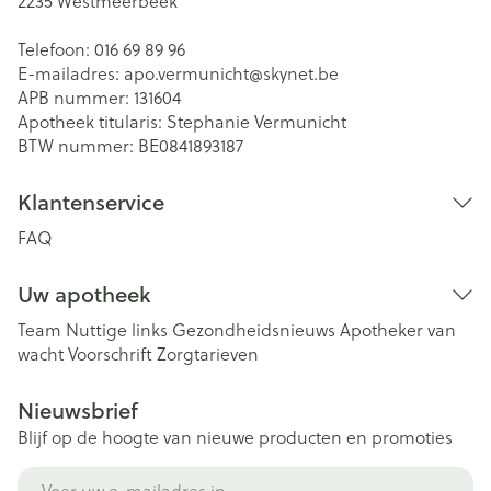
2235
Westmeerbeek
Telefoon:
016 69 89 96
E-mailadres:
apo.vermunicht@
skynet.be
APB nummer:
131604
Apotheek titularis:
Stephanie Vermunicht
BTW nummer:
BE0841893187
Klantenservice
FAQ
Uw apotheek
Team
Nuttige links
Gezondheidsnieuws
Apotheker van
wacht
Voorschrift
Zorgtarieven
Nieuwsbrief
Blijf op de hoogte van nieuwe producten en promoties
E-mail adres