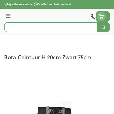
Ga naar de inhoud
Apothekersadvies
Snelle beschikbaarheid
Menu
Zoek
Product, merk, categorie...
Bota Ceintuur H 20cm Zwart 75cm