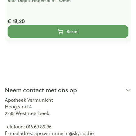
Bota Digifix Fingersplint 152mm
€ 13,20
Bestel
Neem contact met ons op
Apotheek Vermunicht
Hoogzand 4
2235
Westmeerbeek
Telefoon:
016 69 89 96
E-mailadres:
apo.vermunicht@
skynet.be