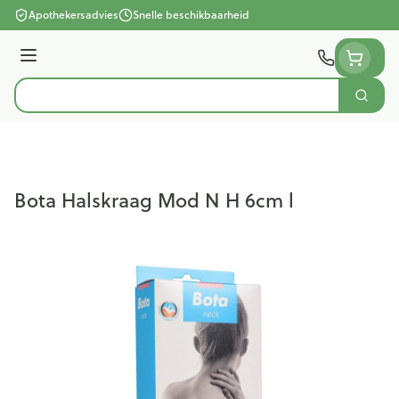
Ga naar de inhoud
Apothekersadvies
Snelle beschikbaarheid
Menu
Zoek
Product, merk, categorie...
Bota Halskraag Mod N H 6cm l