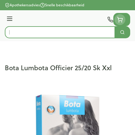
Ga naar de inhoud
Apothekersadvies
Snelle beschikbaarheid
Menu
Zoek
Product, merk, categorie...
Bota Lumbota Officier 25/20 Sk Xxl