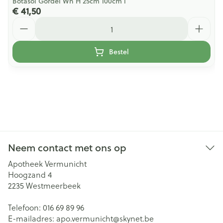
Botasol Gordel Wh H 25cm 100cm l
€ 41,50
Aantal
Bestel
Neem contact met ons op
Apotheek Vermunicht
Hoogzand 4
2235
Westmeerbeek
Telefoon:
016 69 89 96
E-mailadres:
apo.vermunicht@
skynet.be