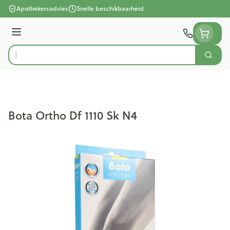
Ga naar de inhoud
Apothekersadvies
Snelle beschikbaarheid
Menu
Zoek
Product, merk, categorie...
Bota Ortho Df 1110 Sk N4