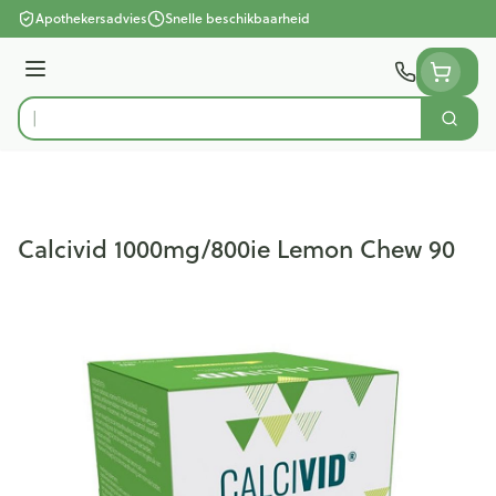
Ga naar de inhoud
Apothekersadvies
Snelle beschikbaarheid
Menu
Zoek
Product, merk, categorie...
Calcivid 1000mg/800ie Lemon Chew 90