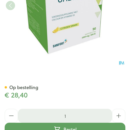
Calcivid 1000mg/800ie Lemo
Op bestelling
€ 28,40
Aantal
Bestel