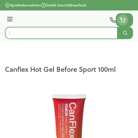
Ga naar de inhoud
Apothekersadvies
Snelle beschikbaarheid
Menu
Zoek
Product, merk, categorie...
Canflex Hot Gel Before Sport 100ml