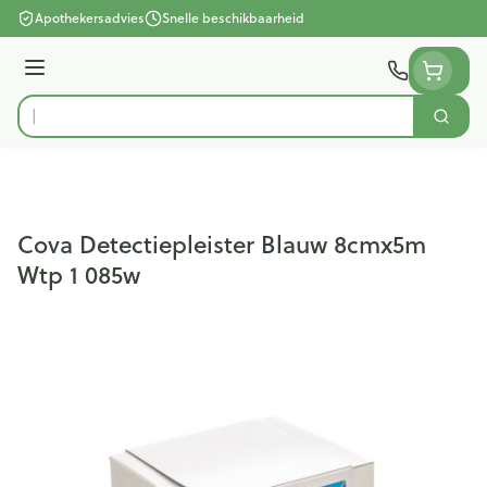
Ga naar de inhoud
Apothekersadvies
Snelle beschikbaarheid
Menu
Zoek
Product, merk, categorie...
Cova Detectiepleister Blauw 8cmx5m
Wtp 1 085w