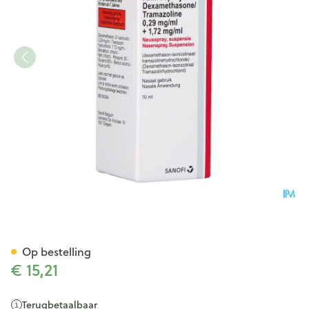
Dexa Rhinospray Dexameth.t
Op bestelling
€ 15,21
Terugbetaalbaar