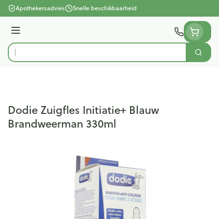
Ga naar de inhoud
Apothekersadvies
Snelle beschikbaarheid
Menu
Zoek
Product, merk, categorie...
Dodie Zuigfles Initiatie+ Blauw
Brandweerman 330ml