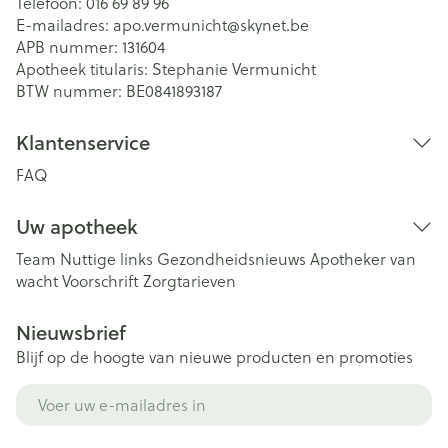
Telefoon:
016 69 89 96
E-mailadres:
apo.vermunicht@
skynet.be
APB nummer:
131604
Apotheek titularis:
Stephanie Vermunicht
BTW nummer:
BE0841893187
Klantenservice
FAQ
Uw apotheek
Team
Nuttige links
Gezondheidsnieuws
Apotheker van
wacht
Voorschrift
Zorgtarieven
Nieuwsbrief
Blijf op de hoogte van nieuwe producten en promoties
E-mail adres