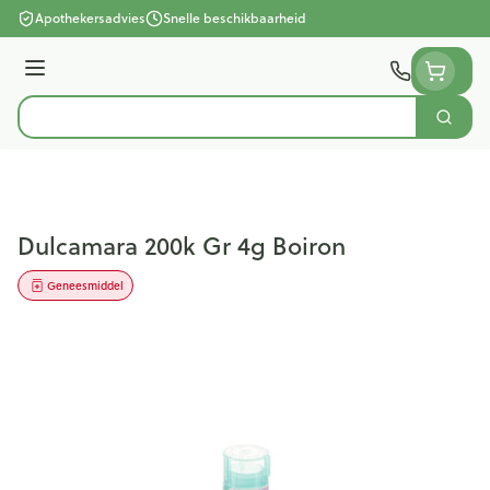
Ga naar de inhoud
Apothekersadvies
Snelle beschikbaarheid
Menu
Zoek
Product, merk, categorie...
Dulcamara 200k Gr 4g Boiron
Geneesmiddel