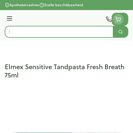
Ga naar de inhoud
Apothekersadvies
Snelle beschikbaarheid
Menu
Zoek
Product, merk, categorie...
Elmex Sensitive Tandpasta Fresh Breath
75ml