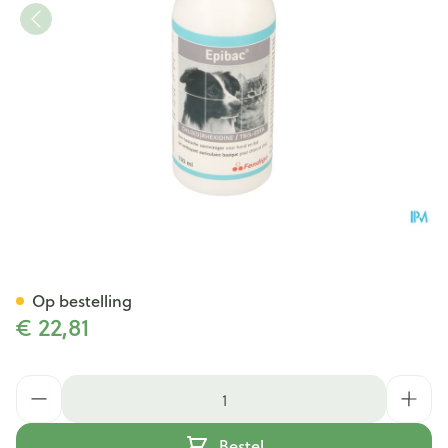
Epibac Oordruppels 100ml
Op bestelling
€ 22,81
Aantal
Bestel