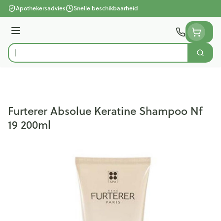
Ga naar de inhoud
Apothekersadvies
Snelle beschikbaarheid
Menu
Zoek
Product, merk, categorie...
Furterer Absolue Keratine Shampoo Nf
19 200ml