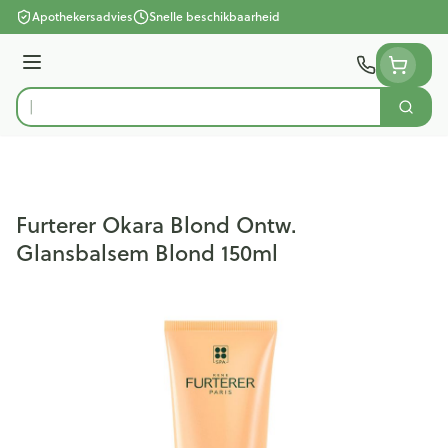
Ga naar de inhoud
Apothekersadvies
Snelle beschikbaarheid
Menu
Zoek
Product, merk, categorie...
Furterer Okara Blond Ontw.
Glansbalsem Blond 150ml