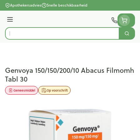
Ga naar de inhoud
Apothekersadvies
Snelle beschikbaarheid
Menu
Zoek
Product, merk, categorie...
Genvoya 150/150/200/10 Abacus Filmomh
Tabl 30
Geneesmiddel
Op voorschrift