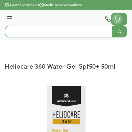
Ga naar de inhoud
Apothekersadvies
Snelle beschikbaarheid
Menu
Zoek
Product, merk, categorie...
Heliocare 360 Water Gel Spf50+ 50ml