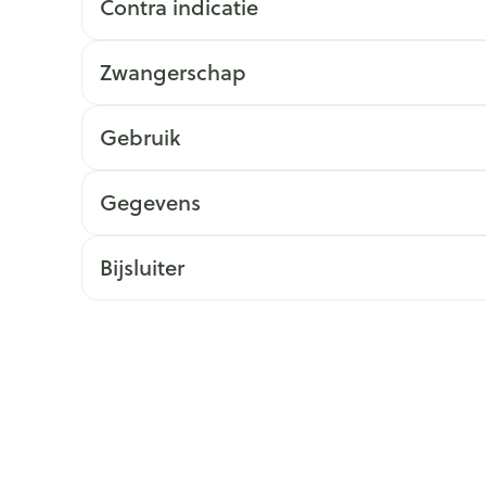
Contra indicatie
ging
Supplementen
Insectenwe
Mondmaskers
middelen
Zwangerschap
issen
 -
Gebruik
id
id
Gegevens
Bijsluiter
Zelfbruiner
Scheren