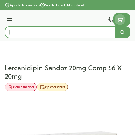
Ga naar de inhoud
Apothekersadvies
Snelle beschikbaarheid
Menu
Zoek
Product, merk, categorie...
Lercanidipin Sandoz 20mg Comp 56 X
20mg
Geneesmiddel
Op voorschrift