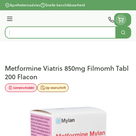
Ga naar de inhoud
Apothekersadvies
Snelle beschikbaarheid
Menu
Zoek
Product, merk, categorie...
Metformine Viatris 850mg Filmomh Tabl
200 Flacon
Geneesmiddel
Op voorschrift