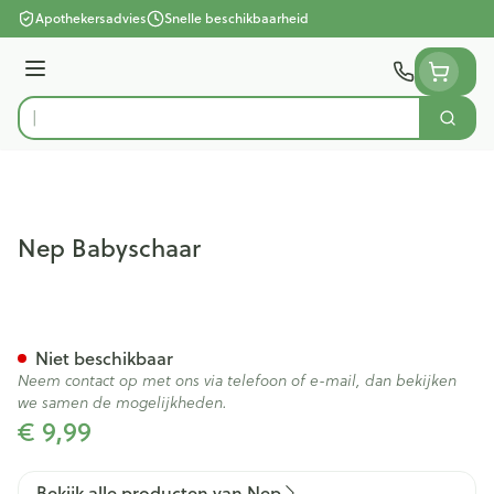
Ga naar de inhoud
Apothekersadvies
Snelle beschikbaarheid
Menu
Zoek
Product, merk, categorie...
Nep Babyschaar
Nep Babyschaar
Niet beschikbaar
Neem contact op met ons via telefoon of e-mail, dan bekijken
we samen de mogelijkheden.
€ 9,99
Bekijk alle producten van Nep