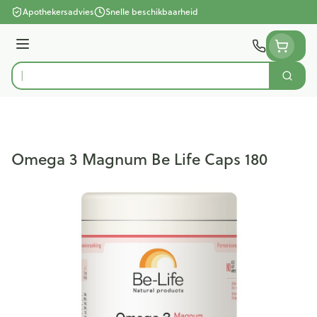
Ga naar de inhoud
Apothekersadvies
Snelle beschikbaarheid
Menu
Zoek
Product, merk, categorie...
Omega 3 Magnum Be Life Caps 180