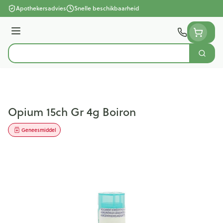
Ga naar de inhoud
Apothekersadvies
Snelle beschikbaarheid
Menu
Zoek
Product, merk, categorie...
Opium 15ch Gr 4g Boiron
Geneesmiddel