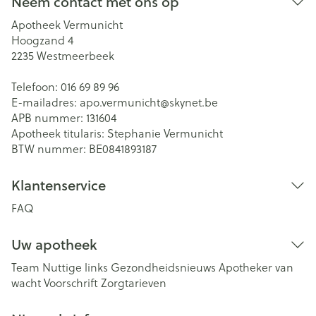
Neem contact met ons op
Apotheek Vermunicht
Hoogzand 4
2235
Westmeerbeek
Telefoon:
016 69 89 96
E-mailadres:
apo.vermunicht@
skynet.be
APB nummer:
131604
Apotheek titularis:
Stephanie Vermunicht
BTW nummer:
BE0841893187
Klantenservice
FAQ
Uw apotheek
Team
Nuttige links
Gezondheidsnieuws
Apotheker van
wacht
Voorschrift
Zorgtarieven