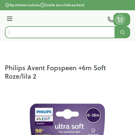
Ga naar de inhoud
Apothekersadvies
Snelle beschikbaarheid
Menu
Zoek
Product, merk, categorie...
Philips Avent Fopspeen +6m Soft
Roze/lila 2