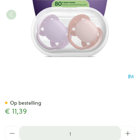
Philips Avent Fopspeen +6m So
Op bestelling
€ 11,39
Aantal