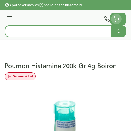
Ga naar de inhoud
Apothekersadvies
Snelle beschikbaarheid
Menu
Zoek
Product, merk, categorie...
Poumon Histamine 200k Gr 4g Boiron
Geneesmiddel