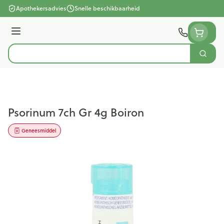
Ga naar de inhoud
Apothekersadvies
Snelle beschikbaarheid
Menu
Zoek
Product, merk, categorie...
Psorinum 7ch Gr 4g Boiron
Geneesmiddel