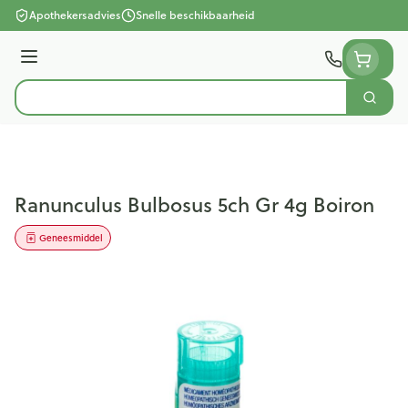
Ga naar de inhoud
Apothekersadvies
Snelle beschikbaarheid
Menu
Zoek
Product, merk, categorie...
Ranunculus Bulbosus 5ch Gr 4g Boiron
Geneesmiddel