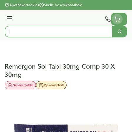
Ga naar de inhoud
Apothekersadvies
Snelle beschikbaarheid
Menu
Zoek
Product, merk, categorie...
Remergon Sol Tabl 30mg Comp 30 X
30mg
Geneesmiddel
Op voorschrift