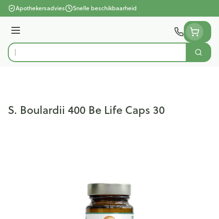
Ga naar de inhoud
Apothekersadvies
Snelle beschikbaarheid
Menu
Zoek
Product, merk, categorie...
S. Boulardii 400 Be Life Caps 30