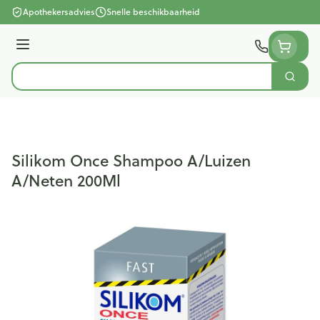
Ga naar de inhoud
Apothekersadvies
Snelle beschikbaarheid
Menu
Zoek
Product, merk, categorie...
Silikom Once Shampoo A/Luizen
A/Neten 200Ml