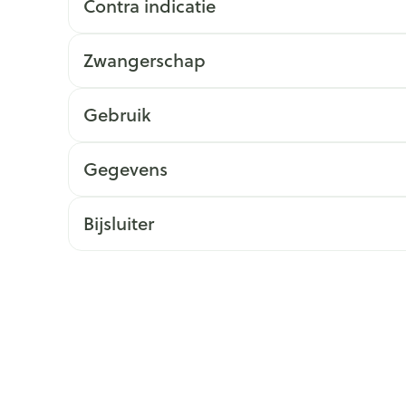
Contra indicatie
ging
Supplementen
Insectenwe
Mondmaskers
middelen
Zwangerschap
issen
 -
Gebruik
id
id
Gegevens
Bijsluiter
Zelfbruiner
Scheren