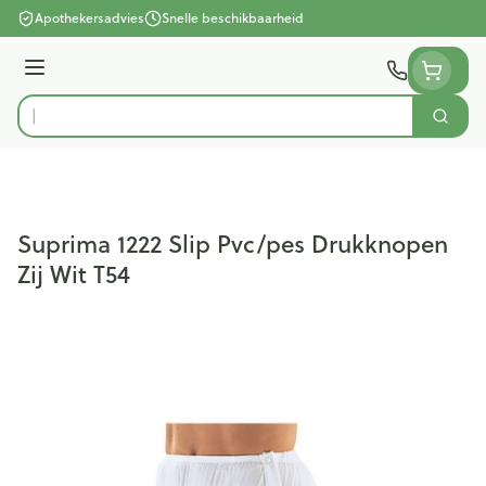
Ga naar de inhoud
Apothekersadvies
Snelle beschikbaarheid
Menu
Zoek
Product, merk, categorie...
Suprima 1222 Slip Pvc/pes Drukknopen
Zij Wit T54