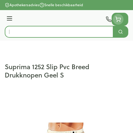
Ga naar de inhoud
Apothekersadvies
Snelle beschikbaarheid
Menu
Zoek
Product, merk, categorie...
Suprima 1252 Slip Pvc Breed
Drukknopen Geel S