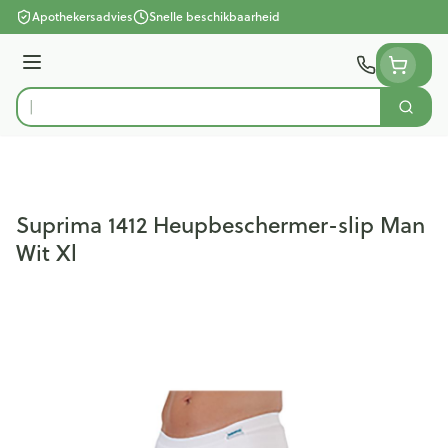
Ga naar de inhoud
Apothekersadvies
Snelle beschikbaarheid
Menu
Zoek
Product, merk, categorie...
Suprima 1412 Heupbeschermer-slip Man
Wit Xl