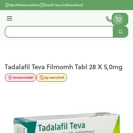
Ga naar de inhoud
Apothekersadvies
Snelle beschikbaarheid
Menu
Zoek
Product, merk, categorie...
Tadalafil Teva Filmomh Tabl 28 X 5,0mg
Geneesmiddel
Op voorschrift