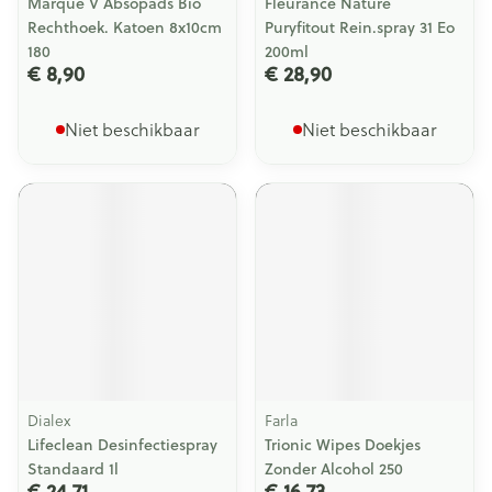
Marque V Absopads Bio
Fleurance Nature
Rechthoek. Katoen 8x10cm
Puryfitout Rein.spray 31 Eo
180
200ml
€ 8,90
€ 28,90
Niet beschikbaar
Niet beschikbaar
Dialex
Farla
Lifeclean Desinfectiespray
Trionic Wipes Doekjes
Standaard 1l
Zonder Alcohol 250
€ 24,71
€ 16,73