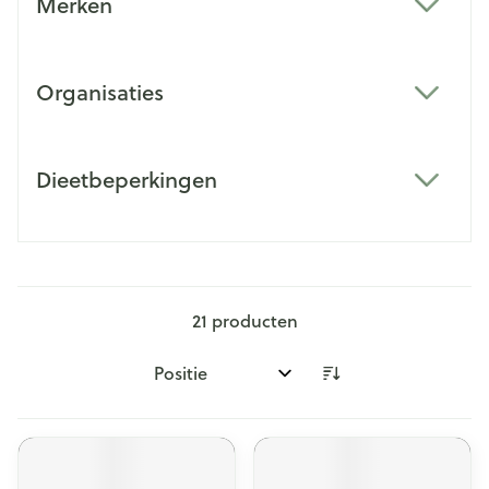
Merken
filter
Organisaties
filter
Dieetbeperkingen
filter
21
producten
Sorteer op: