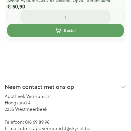
Avene Hyaluron Activ B3 Geconc. Opvul. Serum 30ml
€ 50,90
Aantal
Bestel
Neem contact met ons op
Apotheek Vermunicht
Hoogzand 4
2235
Westmeerbeek
Telefoon:
016 69 89 96
E-mailadres:
apo.vermunicht@
skynet.be