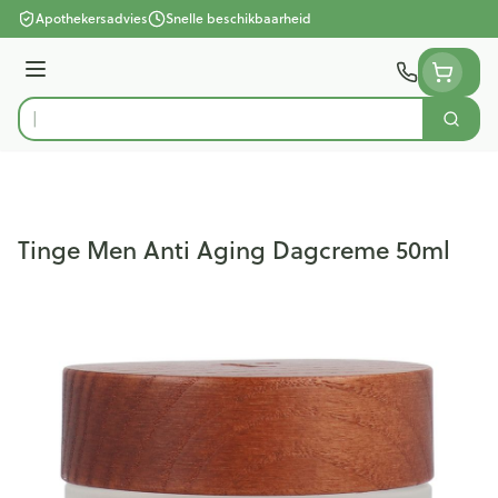
Ga naar de inhoud
Apothekersadvies
Snelle beschikbaarheid
Menu
Zoek
Product, merk, categorie...
Tinge Men Anti Aging Dagcreme 50ml