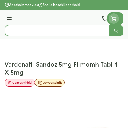
Ga naar de inhoud
Apothekersadvies
Snelle beschikbaarheid
Menu
Zoek
Product, merk, categorie...
Vardenafil Sandoz 5mg Filmomh Tabl 4
X 5mg
Geneesmiddel
Op voorschrift