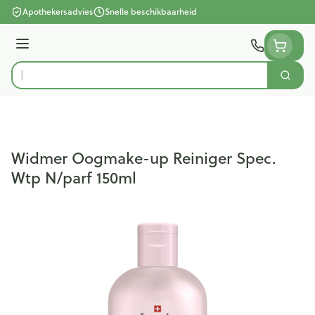
Ga naar de inhoud
Apothekersadvies
Snelle beschikbaarheid
Menu
Zoek
Product, merk, categorie...
Widmer Oogmake-up Reiniger Spec.
Wtp N/parf 150ml