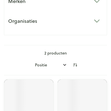
Merken
filter
Organisaties
filter
2
producten
Sorteer op: