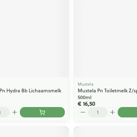
ging
Supplementen
Insectenwe
Mondmaskers
middelen
issen
 -
id
id
Mustela
 Pn Hydra Bb Lichaamsmelk
Mustela Pn Toiletmelk Z/
Zelfbruiner
Scheren
500ml
€ 16,50
Aantal