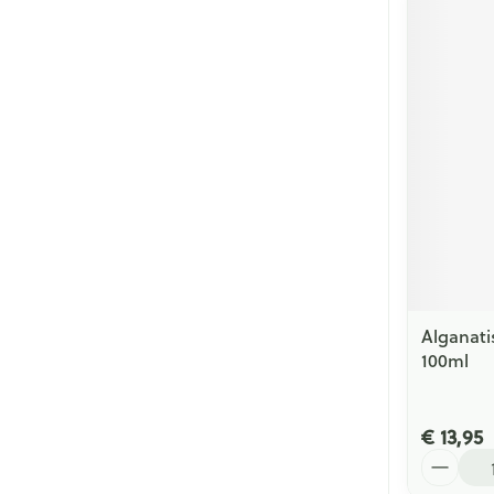
Alganat
100ml
€ 13,95
Aantal