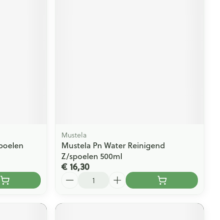
rende
Parfums en
geurproducten
Mustela
spoelen
Mustela Pn Water Reinigend
CBD
Z/spoelen 500ml
€ 16,30
Aantal